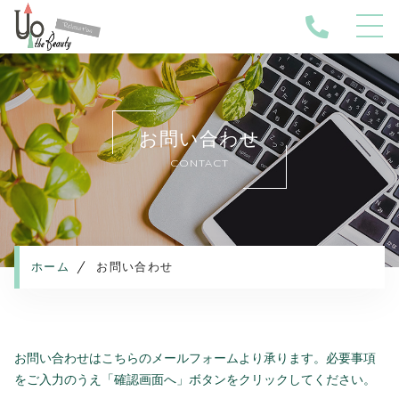
ホーム
当サロンについて
お問い合わせ
キャンペーン
CONTACT
メニュー
施設案内
サービスの流れ
よくある質問
ホーム
お問い合わせ
お知らせ
コンテンツ
お問い合わせはこちらのメールフォームより承ります。
必要事項
をご入力のうえ「確認画面へ」ボタンをクリックしてください。