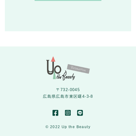
たサービスやご購入いただいた商品、ご
覧になったページや広告の履歴、ユーザ
ーが検索された検索キーワード、ご利用
日時、ご利用の方法、ご利用環境、郵便
番号や性別、職業、年齢、ユーザーのIP
アドレス、クッキー情報、位置情報、端
末の個体識別情報などを指します。
第2条
（プライバシー情報の収集方法）
当サロンは、ユーザーが利用登録をする
際に氏名、生年月日、住所、電話番号、
〒732-0045
メールアドレス、銀行口座番号、クレジ
広島県広島市東区曙4-3-8
ットカード番号、運転免許証番号などの
個人情報をお尋ねすることがあります。
また、ユーザーと提携先などとの間でな
されたユーザーの個人情報を含む取引記
© 2022 Up the Beauty
録や、決済に関する情報を当サロンの提